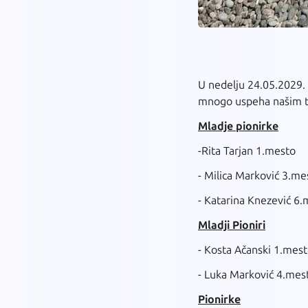
U nedelju 24.05.2029. 
mnogo uspeha našim tak
Mladje pionirke
-Rita Tarjan 1.mesto
- Milica Marković 3.me
- Katarina Knezević 6
Mladji Pioniri
- Kosta Ačanski 1.mes
- Luka Marković 4.mes
Pionirke