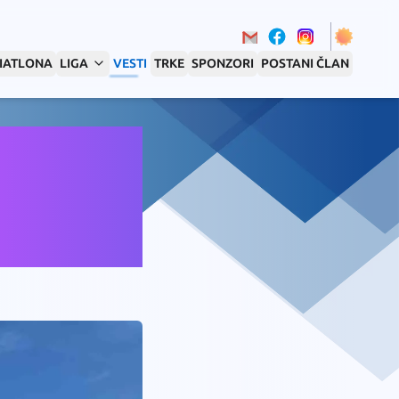
RIATLONA
LIGA
VESTI
TRKE
SPONZORI
POSTANI ČLAN
lon
je