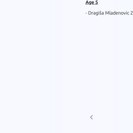
Age 5
- Dragiša Mladenovic 