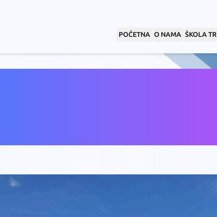
POČETNA
O NAMA
ŠKOLA T
ogradski triat
026, Kup Srbi