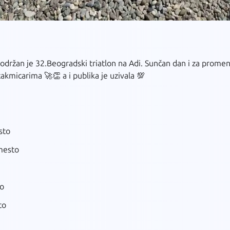
održan je 32.Beogradski triatlon na Adi. Sunčan dan i za promen
micarima 🚀👏 a i publika je uzivala 💯
sto
.mesto
to
to