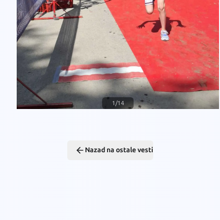
1
/
14
Nazad na ostale vesti