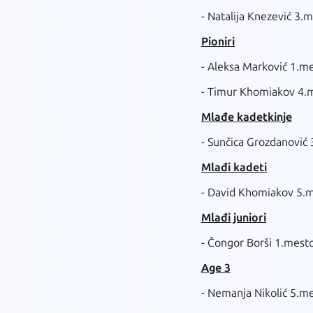
- Natalija Knezević 3.
Pioniri
- Aleksa Marković 1.m
- Timur Khomiakov 4.
Mlađe kadetkinje
- Sunčica Grozdanović
Mlađi kadeti
- David Khomiakov 5.
Mlađi juniori
- Čongor Borši 1.mest
Age 3
- Nemanja Nikolić 5.m