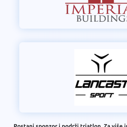
Postani sponzor i podrži triatlon. Za više 