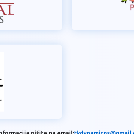
informacija pišite na email:
tkdynamicns@gmail