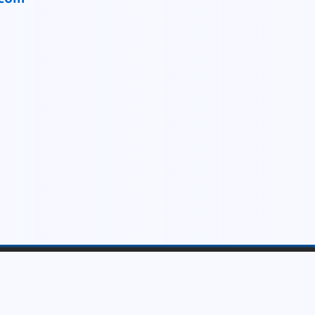
Početna
O nama
Škola triatlona
Liga
Vesti
Trke
Sponzori
Postani član