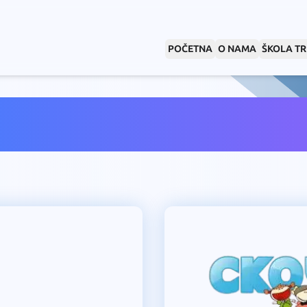
POČETNA
O NAMA
ŠKOLA T
ori i prijatelji